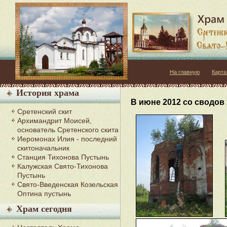
На главную
Карта
История храма
В июне 2012 со сводов
Сретенский скит
Архимандрит Моисей,
основатель Сретенского скита
Иеромонах Илия - последний
скитоначальник
Станция Тихонова Пустынь
Калужская Свято-Тихонова
Пустынь
Свято-Введенская Козельская
Оптина пустынь
Храм сегодня