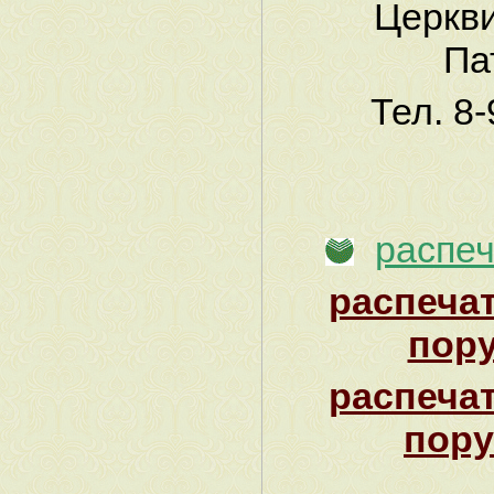
Церкви
Па
Тел. 8
распеч
распеча
пор
распеча
пору