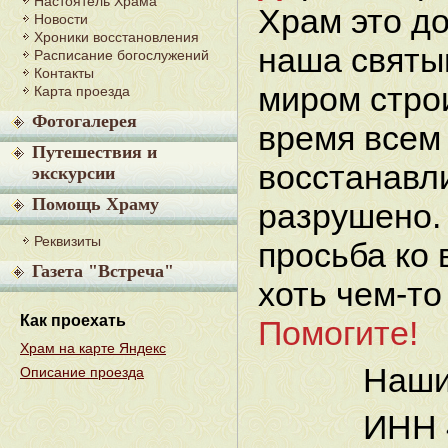
Настоятель Храма
Храм это до
Новости
Хроники восстановления
наша святы
Расписание богослужений
Контакты
миром стро
Карта проезда
Фотогалерея
время всем
Путешествия и
восстанавли
экскурсии
Помощь Храму
разрушено.
Реквизиты
просьба ко 
Газета "Встреча"
хоть чем-то
Как проехать
Помогите!
Храм на карте Яндекс
Наши
Описание проезда
ИНН 