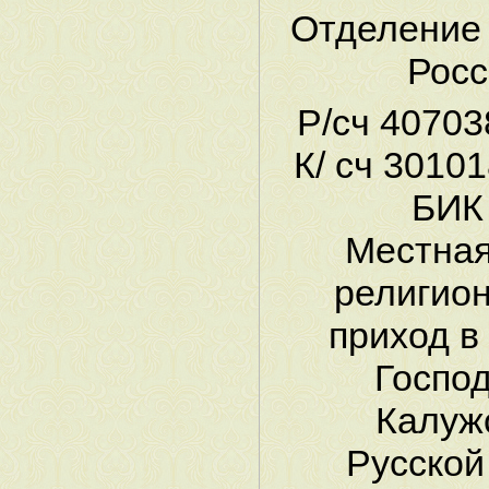
Отделение
Росс
Р/сч 4070
К/ сч 3010
БИК
Местная
религион
приход в
Господ
Калуж
Русской