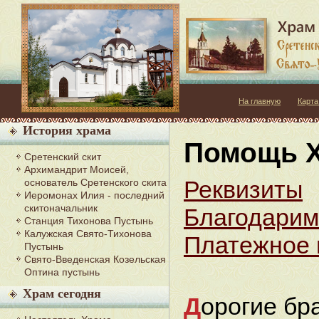
На главную
Карта
История храма
Помощь 
Сретенский скит
Архимандрит Моисей,
Реквизиты
основатель Сретенского скита
Иеромонах Илия - последний
скитоначальник
Благодарим
Станция Тихонова Пустынь
Калужская Свято-Тихонова
Платежное 
Пустынь
Свято-Введенская Козельская
Оптина пустынь
Храм сегодня
Д
орогие бр