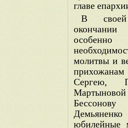
главе епархи
В своей
окончании 
особен
необходим
молитвы и в
прихожана
Сергею, П
Мартынов
Бессоно
Демьяне
юбилейные м