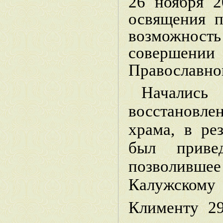
26 ноября 2
освящения 
возможнос
соверше
Православно
Начали
восстановл
храма, в ре
был приве
позволи
Калужском
Клименту
2