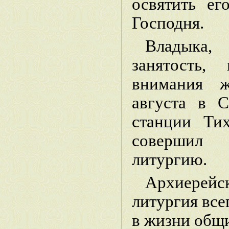
освятить ег
Господня.
Владыка
занятость,
внимания ж
августа в С
станции Ти
совершил
литургию.
Архиерей
литургия все
в жизни общ