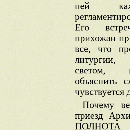
ней каж
регламентир
Его встреч
прихожан при
все, что пр
литургии,
светом, 
объяснить с
чувствуется 
Почему в
приезд Арх
ПОЛНОТА