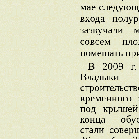
мае следующе
входа полур
зазвучали 
совсем пло
помешать пр
В 2009 г.
Владыки
строитель
временного 
под крышей
конца обус
стали совер