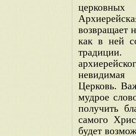
церковн
Архиерей
возвращает н
как в ней с
традици
архиерейск
невидимая 
Церковь. Ва
мудрое слов
получить бл
самого Хрис
будет возмож