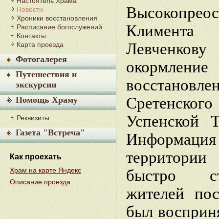
Настоятель Храма
Высокопрео
Новости
Хроники восстановления
Климента
Расписание богослужений
Контакты
Левченков
Карта проезда
Фотогалерея
окормле
Путешествия и
восстановле
экскурсии
Сретенско
Помощь Храму
Успенской Т
Реквизиты
Газета "Встреча"
Информаци
территори
Как проехать
Храм на карте Яндекс
быстро ст
Описание проезда
жителей пос
был восприня