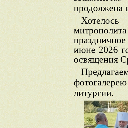
продолжена 
Хотелос
митрополи
празднично
июне 2026 го
освящения С
Предлагае
фотогалер
литургии.