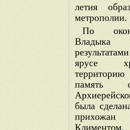
летия обра
метрополии.
По окон
Владыка 
результата
ярусе хр
территорию
память о
Архиерейс
была сделан
прихожан 
Клименто