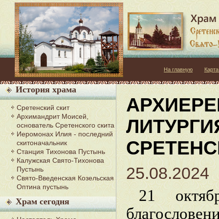
На главную
Карта
История храма
АРХИЕРЕ
Сретенский скит
Архимандрит Моисей,
ЛИТУРГИ
основатель Сретенского скита
Иеромонах Илия - последний
СРЕТЕНС
скитоначальник
Станция Тихонова Пустынь
Калужская Свято-Тихонова
25.08.2024
Пустынь
Свято-Введенская Козельская
Оптина пустынь
21 октя
Храм сегодня
благословен