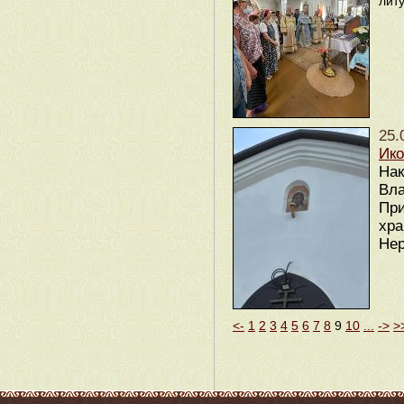
литу
25.
Ико
Нак
Вл
При
хра
Нер
<-
1
2
3
4
5
6
7
8
9
10
...
->
>