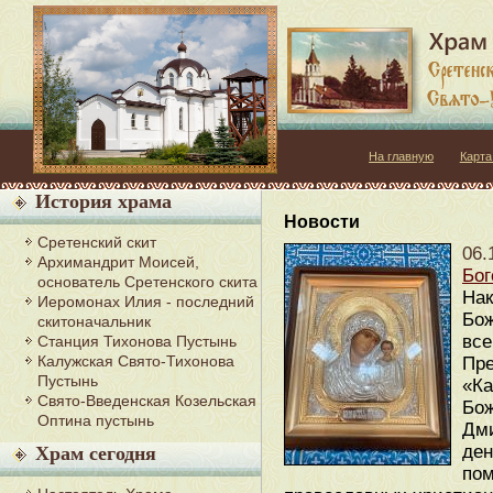
На главную
Карта
История храма
Новости
Сретенский скит
06.
Архимандрит Моисей,
Бог
основатель Сретенского скита
Нак
Иеромонах Илия - последний
Бож
скитоначальник
все
Станция Тихонова Пустынь
Калужская Свято-Тихонова
Пре
Пустынь
«Ка
Свято-Введенская Козельская
Бож
Оптина пустынь
Дми
ден
Храм сегодня
пом