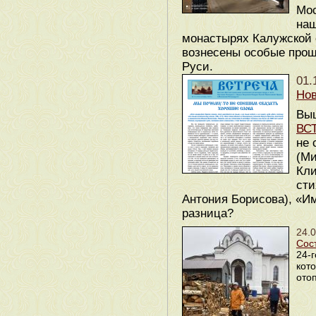
Мос
наш
монастырях Калужской 
вознесены особые прош
Руси.
01.
Нов
Вы
ВС
не 
(Ми
Кли
сти
Антония Борисова), «И
разница?
24.
Сос
24-г
кот
ото