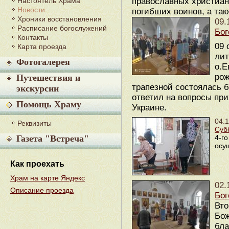
Настоятель Храма
православных христиан 
Новости
погибших воинов, а так
Хроники восстановления
09.
Расписание богослужений
Бог
Контакты
09 
Карта проезда
лит
Фотогалерея
о.Е
рож
Путешествия и
трапезной состоялась б
экскурсии
ответил на вопросы пр
Помощь Храму
Украине.
04.
Реквизиты
Суб
Газета "Встреча"
4-го
осу
Как проехать
Храм на карте Яндекс
02.
Описание проезда
Бог
Вто
Бож
бла