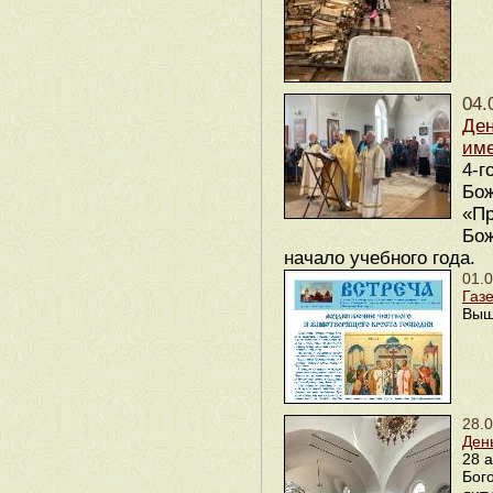
04.
Ден
им
4-г
Бо
«Пр
Бож
начало учебного года.
01.
Газе
Выш
28.
Ден
28 
Бог