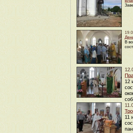
Бла
Зав
19.
Ден
В во
сос
12.
Пра
12 
сос
око
соб
11.
Тро
11 
сос
пан