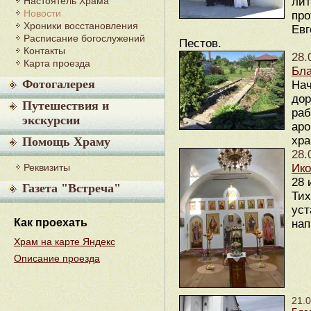
Настоятель Храма
лит
Новости
про
Хроники восстановления
Евг
Расписание богослужений
Пестов.
Контакты
28.
Карта проезда
Бла
Фотогалерея
Нач
дор
Путешествия и
раб
экскурсии
аро
хра
Помощь Храму
28.
Реквизиты
Ико
28 
Газета "Встреча"
Тих
уст
Как проехать
нап
Храм на карте Яндекс
Описание проезда
21.