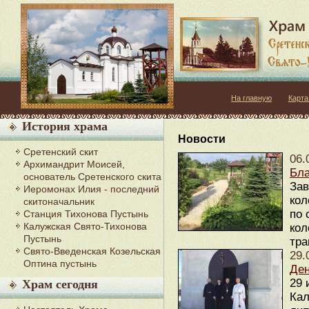
На главную
Карта
История храма
Новости
Сретенский скит
06.
Архимандрит Моисей,
Бла
основатель Сретенского скита
Зав
Иеромонах Илия - последний
кол
скитоначальник
по 
Станция Тихонова Пустынь
Калужская Свято-Тихонова
кол
Пустынь
тра
Свято-Введенская Козельская
29.
Оптина пустынь
Ден
29 
Храм сегодня
Кал