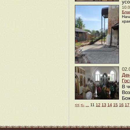
усо
10.
Бла
Нач
хра
02.
Ден
Гос
В ч
Воз
Бож
<<
<-
...
11
12
13
14
15
16
17